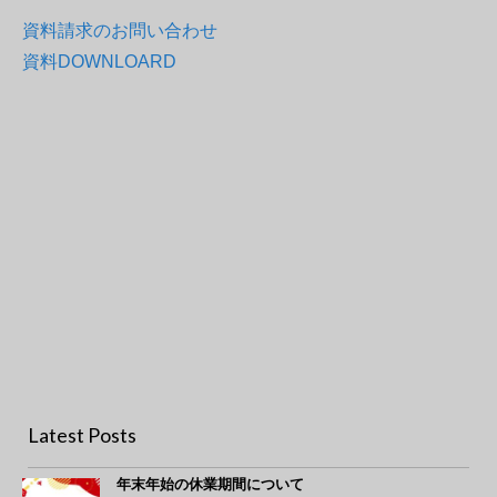
資料請求のお問い合わせ
資料DOWNLOARD
自動搬送システム
採卵鶏システム
肉用鶏システム
養豚システム
養牛システム
SKOVシステム
BlueFan
FarmOnline
Latest Posts
年末年始の休業期間について