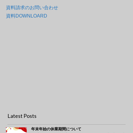
資料請求のお問い合わせ
資料DOWNLOARD
自動搬送システム
採卵鶏システム
肉用鶏システム
養豚システム
養牛システム
SKOVシステム
BlueFan
FarmOnline
Latest Posts
年末年始の休業期間について