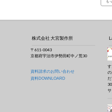
も
株式会社 大宮製作所
L
〒611-0043
京都府宇治市伊勢田町中ノ荒30
す
資料請求のお問い合わせ
の
だ
資料DOWNLOARD
3
自動搬送システム
採卵鶏システム
肉用鶏システム
養豚システム
養牛システム
SKOVシステム
BlueFan
FarmOnline
サ