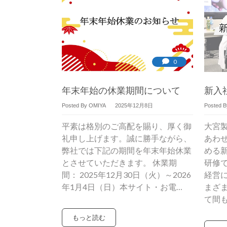
0
年末年始の休業期間について
新入
Posted By OMIYA
2025年12月8日
Posted 
平素は格別のご高配を賜り、厚く御
大宮
礼申し上げます。誠に勝手ながら、
あわ
弊社では下記の期間を年末年始休業
める
とさせていただきます。 休業期
研修
間： 2025年12月30日（火）～2026
経営
年1月4日（日）本サイト・お電…
まざ
て間
もっと読む