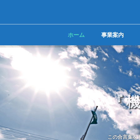
ホーム
事業案内
『 
この合言葉を