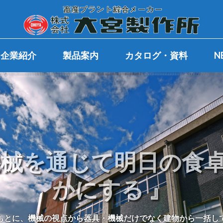
企業紹介
製品案内
カタログ・資料
N
機械を通じて明日の食
かにする 』
もとに、機械の視点から器具・機械だけでなく建物から一括し