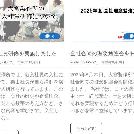
0
社員研修を実施しました
全社合同の理念勉強会を
By OMIYA
2025年10月1日
Posted By OMIYA
2025年9月19日
製作所では、新入社員の入社に
2025年8月22日、大宮製作
せて、栗山社長が自ら講師を務
社合同での理念勉強会を開催
新人研修を行っています。この
ました。 当社では、日々の業
では、会社の歴史や企業理念、
中で**「経営理念」**を大切
に関わる数字の考え方など、さ
それを実現するためにどう行
まな内容を学びます。 入社し
べきかを常に意識しています
もな…
もっと読む