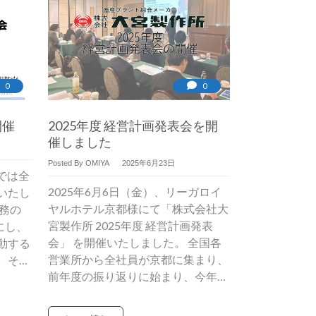
0
0
開催
2025年度 経営計画発表会を開
催しました
Posted By OMIYA
2025年6月23日
所では全
2025年6月6日（金）、リーガロイ
いたし
ヤルホテル京都様にて「株式会社大
務の
宮製作所 2025年度 経営計画発表
にし、
会」 を開催いたしました。 全国各
動する
営業所から全社員が京都に集まり、
。そ…
前年度の振り返りに始まり、今年…